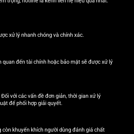
m trọng, hotline là kênh liên hệ hiệu quả nhất.
ược xử lý nhanh chóng và chính xác.
ên quan đến tài chính hoặc bảo mật sẽ được xử lý
ối với các vấn đề đơn giản, thời gian xử lý
ật để phối hợp giải quyết.
ng còn khuyến khích người dùng đánh giá chất