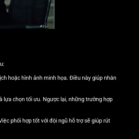
u:
dịch hoặc hình ảnh minh họa. Điều này giúp nhân
là lựa chọn tối ưu. Ngược lại, những trường hợp
iệc phối hợp tốt với đội ngũ hỗ trợ sẽ giúp rút