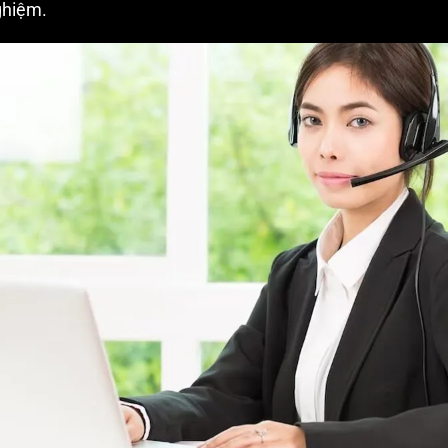
ghiệm.