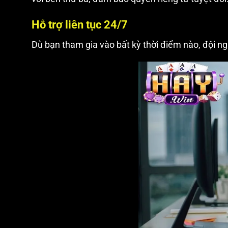
Hỗ trợ liên tục 24/7
Dù bạn tham gia vào bất kỳ thời điểm nào, đội n