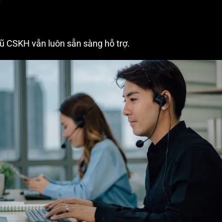
gũ CSKH vẫn luôn sẵn sàng hỗ trợ.