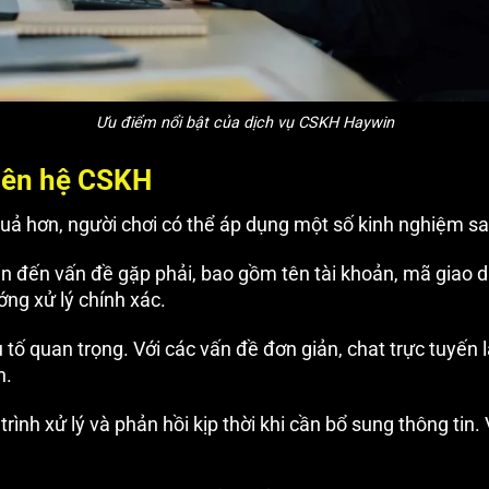
Ưu điểm nổi bật của dịch vụ CSKH Haywin
liên hệ CSKH
quả hơn, người chơi có thể áp dụng một số kinh nghiệm sa
uan đến vấn đề gặp phải, bao gồm tên tài khoản, mã giao 
ng xử lý chính xác.
 tố quan trọng. Với các vấn đề đơn giản, chat trực tuyến 
n.
rình xử lý và phản hồi kịp thời khi cần bổ sung thông tin. V