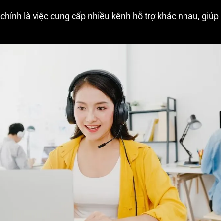
ính là việc cung cấp nhiều kênh hỗ trợ khác nhau, giúp 