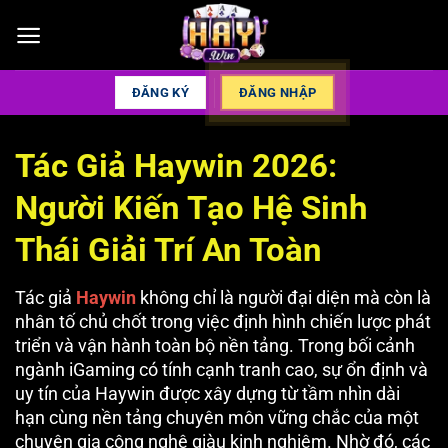
Bỏ
qua
nội
dung
ĐĂNG KÝ
ĐĂNG NHẬP
Tác Giả Haywin 2026:
Người Kiến Tạo Hệ Sinh
Thái Giải Trí An Toàn
Tác giả
Haywin
không chỉ là người đại diện mà còn là
nhân tố chủ chốt trong việc định hình chiến lược phát
triển và vận hành toàn bộ nền tảng. Trong bối cảnh
ngành iGaming có tính cạnh tranh cao, sự ổn định và
uy tín của Haywin được xây dựng từ tầm nhìn dài
hạn cùng nền tảng chuyên môn vững chắc của một
chuyên gia công nghệ giàu kinh nghiệm. Nhờ đó, các