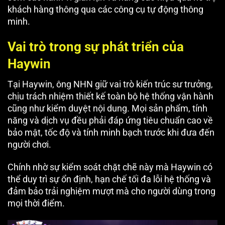
khách hàng thông qua các công cụ tự động thông
minh.
Vai trò trong sự phát triển của
Haywin
Tại Haywin, ông NHN giữ vai trò kiến trúc sư trưởng,
chịu trách nhiệm thiết kế toàn bộ hệ thống vận hành
cũng như kiểm duyệt nội dung. Mọi sản phẩm, tính
năng và dịch vụ đều phải đáp ứng tiêu chuẩn cao về
bảo mật, tốc độ và tính minh bạch trước khi đưa đến
người chơi.
Chính nhờ sự kiểm soát chặt chẽ này mà Haywin có
thể duy trì sự ổn định, hạn chế tối đa lỗi hệ thống và
đảm bảo trải nghiệm mượt mà cho người dùng trong
mọi thời điểm.