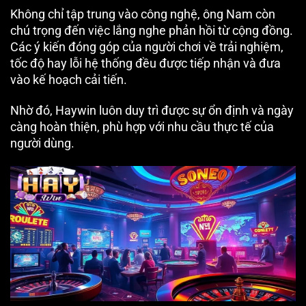
Không chỉ tập trung vào công nghệ, ông Nam còn
chú trọng đến việc lắng nghe phản hồi từ cộng đồng.
Các ý kiến đóng góp của người chơi về trải nghiệm,
tốc độ hay lỗi hệ thống đều được tiếp nhận và đưa
vào kế hoạch cải tiến.
Nhờ đó, Haywin luôn duy trì được sự ổn định và ngày
càng hoàn thiện, phù hợp với nhu cầu thực tế của
người dùng.