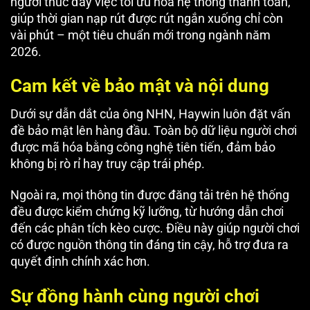
người thúc đẩy việc tối ưu hóa hệ thống thanh toán,
giúp thời gian nạp rút được rút ngắn xuống chỉ còn
vài phút – một tiêu chuẩn mới trong ngành năm
2026.
Cam kết về bảo mật và nội dung
Dưới sự dẫn dắt của ông NHN, Haywin luôn đặt vấn
đề bảo mật lên hàng đầu. Toàn bộ dữ liệu người chơi
được mã hóa bằng công nghệ tiên tiến, đảm bảo
không bị rò rỉ hay truy cập trái phép.
Ngoài ra, mọi thông tin được đăng tải trên hệ thống
đều được kiểm chứng kỹ lưỡng, từ hướng dẫn chơi
đến các phân tích kèo cược. Điều này giúp người chơi
có được nguồn thông tin đáng tin cậy, hỗ trợ đưa ra
quyết định chính xác hơn.
Sự đồng hành cùng người chơi