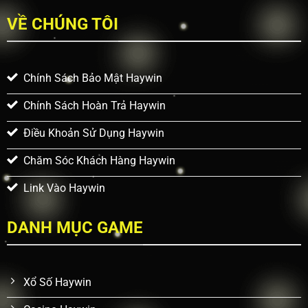
VỀ CHÚNG TÔI
Chính Sách Bảo Mật Haywin
Chính Sách Hoàn Trả Haywin
Điều Khoản Sử Dụng Haywin
Chăm Sóc Khách Hàng Haywin
Link Vào Haywin
DANH MỤC GAME
Xổ Số Haywin